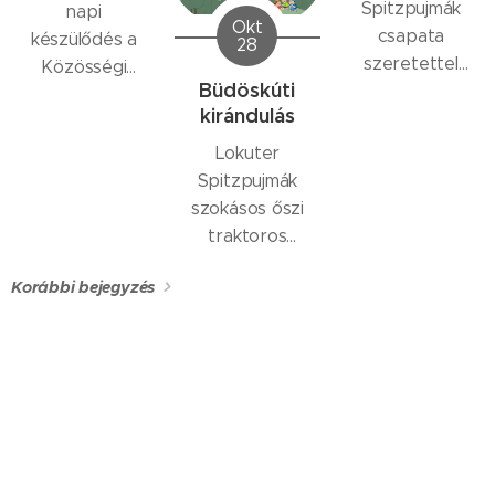
Spitzpujmák
napi
lovas
Okt
csapata
készülődés a
28
felvonulás van.
szeretettel
Közösségi
Szent Márton
Büdöskúti
vár minden
Színtérben
lovon ülve
kirándulás
lókúti
(lampion
vezeti a
gyereket ezen
készítés,
Lokuter
menetet, majd
a napon egy
énektanulás)
Spitzpujmák
találkozik a
szokásos őszi
koldussal,
traktoros
megosztja vele
kirándulása,
a köpenyét, és
Korábbi bejegyzés
Büdöskútra,
ezután öröm
melyre
vendégség
szeretettel
következik.Már
várják a
ott, a
csapathoz
menetben
csatlakozni
elhatároztuk,
kívánó
hogy...
gyerekeket, és