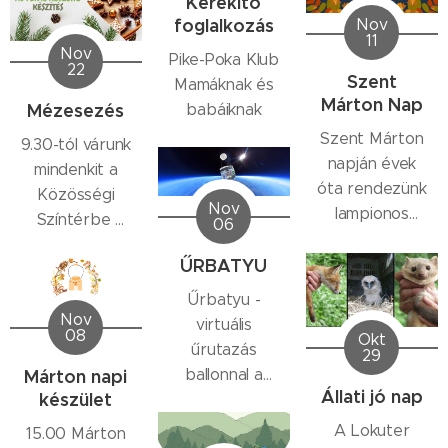
Kerekítő
csengő
őket
foglalkozás
Nov
hangját!
szeretettel!
11
Mikulás
Nov
Pike-Poka Klub
22
biztosan
Szent
Mamáknak és
örülne annak
Márton Nap
Mézesezés
babáiknak
is, ha
Szent Márton
9.30-tól várunk
rajzolnátok
napján évek
mindenkit a
neki valamit
óta rendezünk
Közösségi
ajándékba.
Nov
lampionos
Színtérbe
06
felvonulást. A
Mézesezünk
ŰRBATYU
tavalyi
Litter Beával
alkalommal az
adventi
Űrbatyu -
egyik
koszorút
Nov
virtuális
08
anyukával
Okt
készítünk
űrutazás
29
beszélgettünk,
ballonnal a
Márton napi
és mondta,
Állati jó nap
készület
csillagokig.
hogy náluk
A Lokuter
15.00 Márton
Németországban