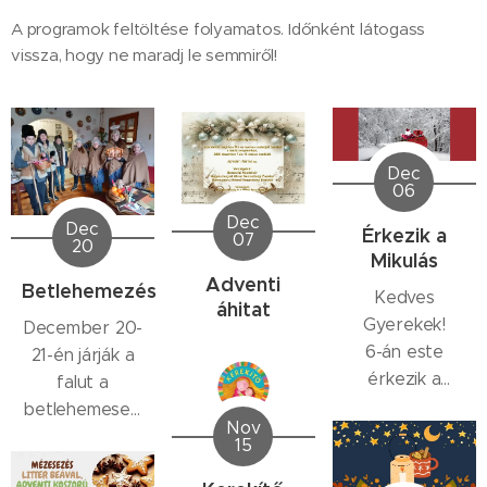
A programok feltöltése folyamatos. Időnként látogass
vissza, hogy ne maradj le semmiről!
Dec
06
Dec
Dec
Érkezik a
07
20
Mikulás
Adventi
Betlehemezés
Kedves
áhitat
Gyerekek!
December 20-
6-án este
21-én járják a
érkezik a
falut a
Mikulás a
betlehemesek.
Nov
házakhoz.
Kérjük,
15
Figyeljétek a
fogadjátok