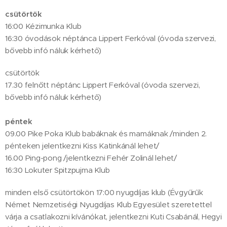
csütörtök
16:00 Kézimunka Klub
16:30 óvodások néptánca Lippert Ferkóval (óvoda szervezi,
bővebb infó náluk kérhető)
csütörtök
17.30 felnőtt néptánc Lippert Ferkóval (óvoda szervezi,
bővebb infó náluk kérhető)
péntek
09.00 Pike Poka Klub babáknak és mamáknak /minden 2.
pénteken jelentkezni Kiss Katinkánál lehet/
16.00 Ping-pong /jelentkezni Fehér Zolinál lehet/
16:30 Lokuter Spitzpujma Klub
minden első csütörtökön 17:00 nyugdíjas klub (Évgyűrűk
Német Nemzetiségi Nyugdíjas Klub Egyesület szeretettel
várja a csatlakozni kívánókat, jelentkezni Kuti Csabánál, Hegyi