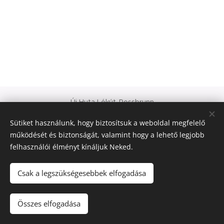
Új Huta Lókút-Rossbrunn
Veszprém-Balaton 2023
Sütiket használunk, hogy biztosítsuk a weboldal megfelelő
Európa Kultúrális Fővárosa
működését és biztonságát, valamint hogy a lehető legjobb
PAJTA PROJEKT
felhasználói élményt kínáljuk Neked.
Sütik
© 2021 Minden jog fenntartva
Csak a legszükségesebbek elfogadása
Nyelvek
Összes elfogadása
Magyar
Deutsch
English