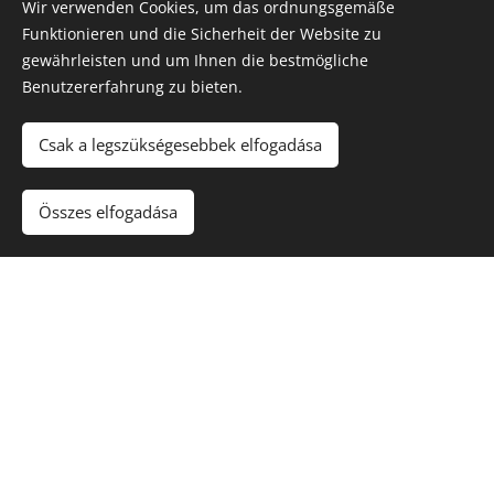
Wir verwenden Cookies, um das ordnungsgemäße
Funktionieren und die Sicherheit der Website zu
gewährleisten und um Ihnen die bestmögliche
Benutzererfahrung zu bieten.
PARTNERS
Csak a legszükségesebbek elfogadása
Wir denken als Team
Összes elfogadása
HEUTE
Wir würden erleben, zeigen,
ausprobieren, teilen...