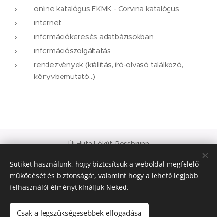
online katalógus EKMK - Corvina katalógus
internet
információkeresés adatbázisokban
információszolgáltatás
rendezvények (kiállítás, író-olvasó találkozó,
könyvbemutató...)
Új Huta Lókút-Rossbrunn
Veszprém-Balaton 2023
Sütiket használunk, hogy biztosítsuk a weboldal megfelelő
Európa Kultúrális Fővárosa
működését és biztonságát, valamint hogy a lehető legjobb
PAJTA PROJEKT
felhasználói élményt kínáljuk Neked.
Sütik
© 2021 Minden jog fenntartva
Csak a legszükségesebbek elfogadása