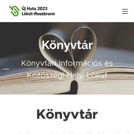
Könyvtár
Könyvtári Információs és
Közösségi Hely, Lókút
Könyvtár