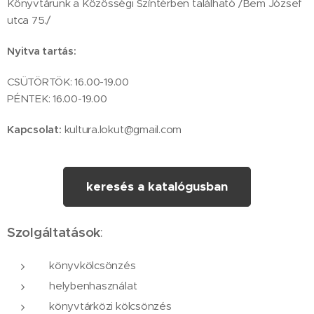
Könyvtárunk a Közösségi Színtérben található /Bem József
utca 75./
Nyitva tartás:
CSÜTÖRTÖK: 16.00-19.00
PÉNTEK: 16.00-19.00
Kapcsolat:
kultura.lokut@gmail.com
keresés a katalógusban
Szolgáltatások
:
könyvkölcsönzés
helybenhasználat
könyvtárközi kölcsönzés