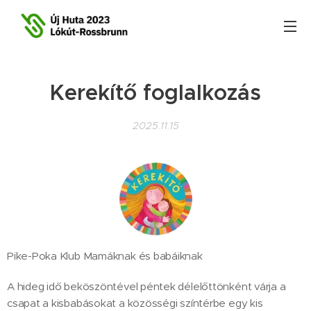
Kerekítő foglalkozás
2025.11.15
Pike-Poka Klub Mamáknak és babáiknak
A hideg idő beköszöntével péntek délelőttönként várja a
csapat a kisbabásokat a közösségi színtérbe egy kis