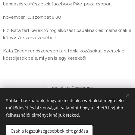
bandázásra /részletek facebook Pike-poka csoport
november 15. szombat 9.30
Fizl Kata tart kerekítő foglalkozást babáknak és mamáknak a
könyvtár szervezésében.
Kata Zircen rendszeresen tart foglalkozásokat. gyertek el,
kóstoljatok bele, milyen is egy kerekítő!
Új Huta Lókút-Rossbrunn
Veszprém-Balaton 2023
Sütiket használunk, hogy biztosítsuk a weboldal megfelelő
Európa Kultúrális Fővárosa
működését és biztonságát, valamint hogy a lehető legjobb
PAJTA PROJEKT
felhasználói élményt kínáljuk Neked.
Sütik
© 2021 Minden jog fenntartva
Csak a legszükségesebbek elfogadása