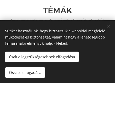
TÉMÁK
Hagyományainkra új, kulturális hutát
építünk
Sütiket használunk, hogy biztosítsuk a weboldal megfelelő
működését és biztonságát, valamint hogy a lehető legjobb
felhasználói élményt kínáljuk Neked.
Csak a legszükségesebbek elfogadása
TÁRSAK
Összes elfogadása
Csapatban gondolkodunk