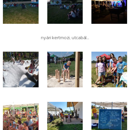
nyári kertmozi, utcabál...