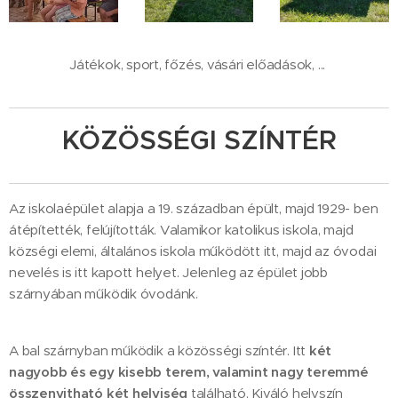
Játékok, sport, főzés, vásári előadások, ...
KÖZÖSSÉGI SZÍNTÉR
Az iskolaépület alapja a 19. században épült, majd 1929- ben
átépítették, felújították. Valamikor katolikus iskola, majd
községi elemi, általános iskola működött itt, majd az óvodai
nevelés is itt kapott helyet. Jelenleg az épület jobb
szárnyában működik óvodánk.
A bal szárnyban működik a közösségi színtér. Itt
két
nagyobb és egy kisebb terem, valamint nagy teremmé
összenyitható két helyiség
található. Kiváló helyszín