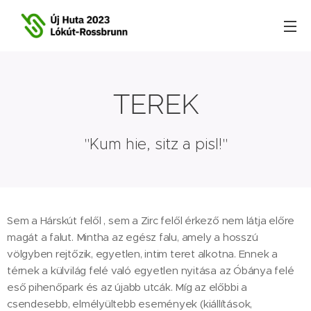
TEREK
"Kum hie, sitz a pisl!"
Sem a Hárskút felől , sem a Zirc felől érkező nem látja előre
magát a falut. Mintha az egész falu, amely a hosszú
völgyben rejtőzik, egyetlen, intim teret alkotna. Ennek a
térnek a külvilág felé való egyetlen nyitása az Óbánya felé
eső pihenőpark és az újabb utcák. Míg az előbbi a
csendesebb, elmélyültebb események (kiállítások,