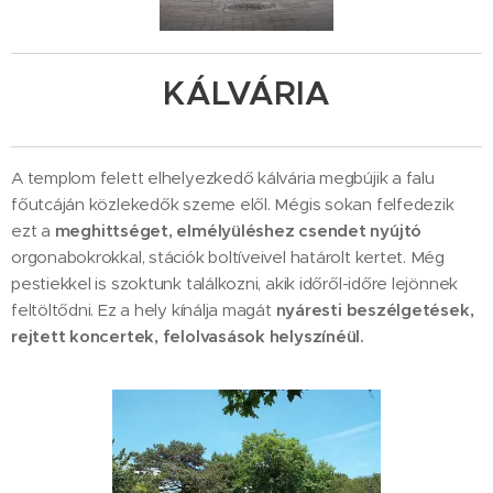
KÁLVÁRIA
A templom felett elhelyezkedő kálvária megbújik a falu
főutcáján közlekedők szeme elől. Mégis sokan felfedezik
ezt a
meghittséget, elmélyüléshez csendet nyújtó
orgonabokrokkal, stációk boltíveivel határolt kertet. Még
pestiekkel is szoktunk találkozni, akik időről-időre lejönnek
feltöltődni. Ez a hely kínálja magát
nyáresti beszélgetések,
rejtett koncertek, felolvasások helyszínéül.