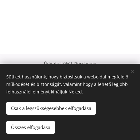
Új Huta Lókút-Rossbrunn
Veszprém-Balaton 2023
Sütiket használunk, hogy biztosítsuk a weboldal megfelelő
Európa Kultúrális Fővárosa
működését és biztonságát, valamint hogy a lehető legjobb
PAJTA PROJEKT
felhasználói élményt kínáljuk Neked.
Sütik
© 2021 Minden jog fenntartva
Csak a legszükségesebbek elfogadása
Nyelvek
Összes elfogadása
Magyar
Deutsch
English