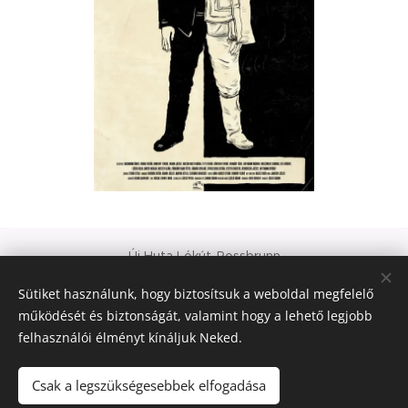
Új Huta Lókút-Rossbrunn
Veszprém-Balaton 2023
Sütiket használunk, hogy biztosítsuk a weboldal megfelelő
Európa Kultúrális Fővárosa
működését és biztonságát, valamint hogy a lehető legjobb
PAJTA PROJEKT
felhasználói élményt kínáljuk Neked.
Sütik
© 2021 Minden jog fenntartva
Csak a legszükségesebbek elfogadása