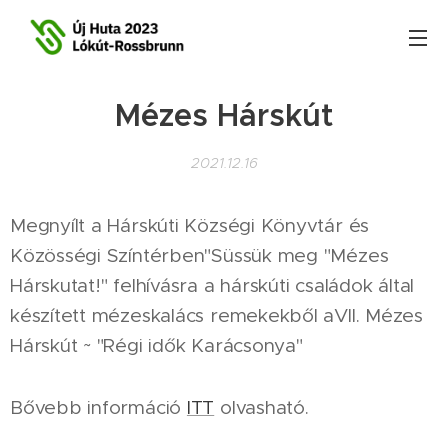
Mézes Hárskút
2021.12.16
Megnyílt a Hárskúti Községi Könyvtár és
Közösségi Színtérben"Süssük meg "Mézes
Hárskutat!" felhívásra a hárskúti családok által
készített mézeskalács remekekből aVII. Mézes
Hárskút ~ "Régi idők Karácsonya"
Bővebb információ
ITT
olvasható.