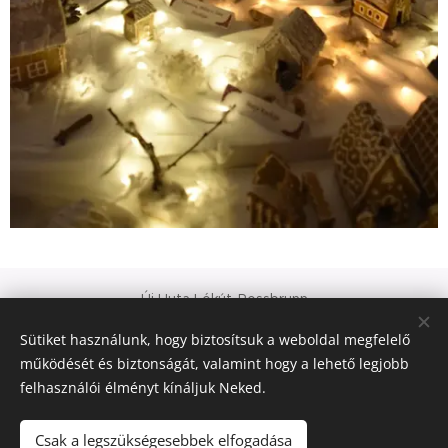
Új Huta Lókút-Rossbrunn
Veszprém-Balaton 2023
Sütiket használunk, hogy biztosítsuk a weboldal megfelelő
Európa Kultúrális Fővárosa
működését és biztonságát, valamint hogy a lehető legjobb
PAJTA PROJEKT
felhasználói élményt kínáljuk Neked.
Sütik
© 2021 Minden jog fenntartva
Csak a legszükségesebbek elfogadása