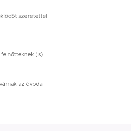
klődőt szeretettel
felnőtteknek (is)
 várnak az óvoda