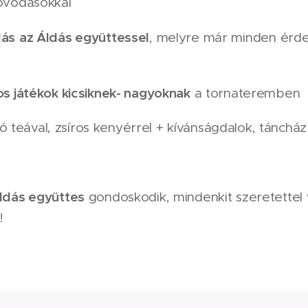
 óvodásokkal
lás
az Áldás együttessel
, melyre már minden érde
os játékok kicsiknek- nagyoknak
a tornateremben
teával, zsíros kenyérrel + kívánságdalok, táncház 
ldás együttes
gondoskodik, mindenkit szeretettel
!