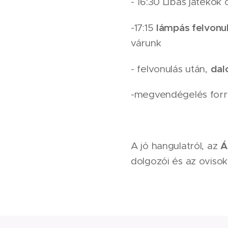
- 16:30 Libás játékok
lámpás felvonu
-17:15
várunk
dal
- felvonulás után,
-megvendégelés forró 
Á
A jó hangulatról, az
dolgozói és az ovisok