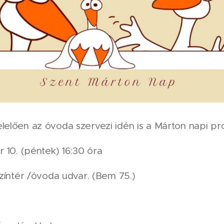
elően az óvoda szervezi idén is a Márton napi p
 10. (péntek) 16:30 óra
zíntér /óvoda udvar. (Bem 75.)