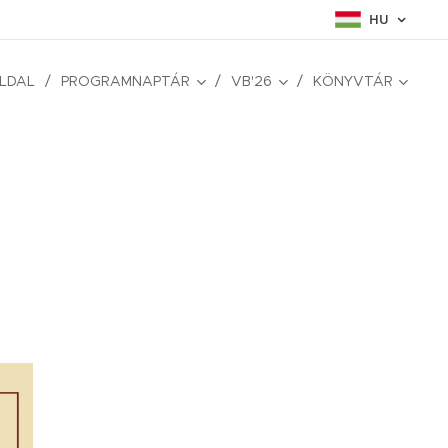
HU
LDAL
PROGRAMNAPTÁR
VB'26
KÖNYVTÁR