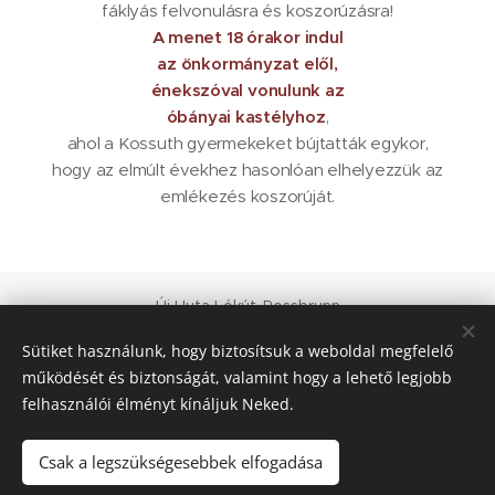
fáklyás felvonulásra és koszorúzásra!
A menet 18 órakor indul
az önkormányzat elől,
énekszóval vonulunk az
óbányai kastélyhoz
,
ahol a Kossuth gyermekeket bújtatták egykor,
hogy az elmúlt évekhez hasonlóan elhelyezzük az
emlékezés koszorúját.
Új Huta Lókút-Rossbrunn
Veszprém-Balaton 2023
Sütiket használunk, hogy biztosítsuk a weboldal megfelelő
Európa Kultúrális Fővárosa
működését és biztonságát, valamint hogy a lehető legjobb
PAJTA PROJEKT
felhasználói élményt kínáljuk Neked.
Sütik
© 2021 Minden jog fenntartva
Csak a legszükségesebbek elfogadása