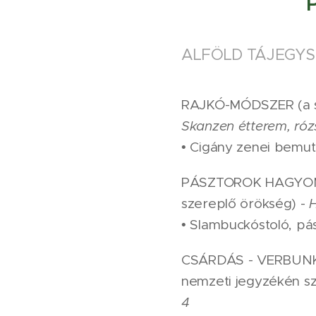
ALFÖLD TÁJEGYSÉ
RAJKÓ-MÓDSZER (a sze
Skanzen étterem, rózs
• Cigány zenei bem
PÁSZTOROK HAGYOMÁN
szereplő örökség) -
H
• Slambuckóstoló, pá
CSÁRDÁS - VERBUNK 
nemzeti jegyzékén s
4