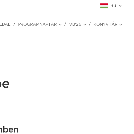
HU
LDAL
PROGRAMNAPTÁR
VB'26
KÖNYVTÁR
be
nben