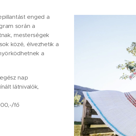
pillantást enged a
gram során a
tnak, mesterségek
osok közé, élvezhetik a
önyörködhetnek a
 egész nap
nált látnivalók,
500,-/fő