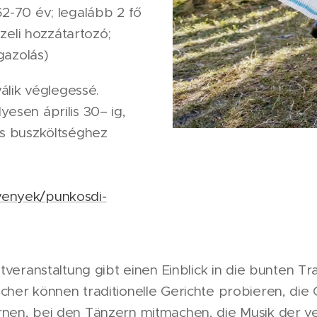
2-70 év; legalább 2 fő
özeli hozzátartozó;
gazolás)
válik véglegessé.
esen április 30– ig,
es buszköltséghez
venyek/punkosdi-
tveranstaltung gibt einen Einblick in die bunten Tr
her können traditionelle Gerichte probieren, die
nen, bei den Tänzern mitmachen, die Musik der v