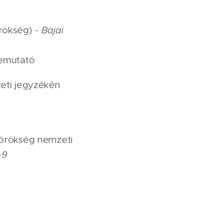
rökség) -
Bajai
bemutató
ti jegyzékén
örökség nemzeti
-9