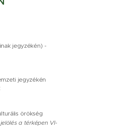
N
ainak jegyzékén)
-
mzeti jegyzékén
4
urális örökség
elölés a térképen VI-