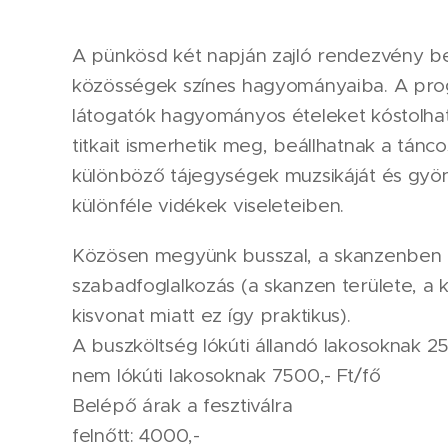
A pünkösd két napján zajló rendezvény be
közösségek színes hagyományaiba. A pro
látogatók hagyományos ételeket kóstolha
titkait ismerhetik meg, beállhatnak a tánc
különböző tájegységek muzsikáját és gy
különféle vidékek viseleteiben.
Közösen megyünk busszal, a skanzenben
szabadfoglalkozás (a skanzen területe, a kí
kisvonat miatt ez így praktikus).
A buszköltség lókúti állandó lakosoknak 2
nem lókúti lakosoknak 7500,- Ft/fő
Belépő árak a fesztiválra
felnőtt: 4000,-