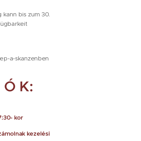
g kann bis zum 30.
fügbarkeit
nnep-a-skanzenben
I Ó K:
:30- kor
lszámolnak kezelési