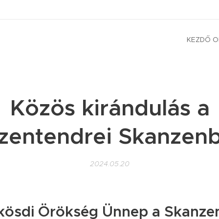
KEZDŐ O
Közös kirándulás a
zentendrei Skanzen
2024.05.20
kösdi Örökség Ünnep a Skanze