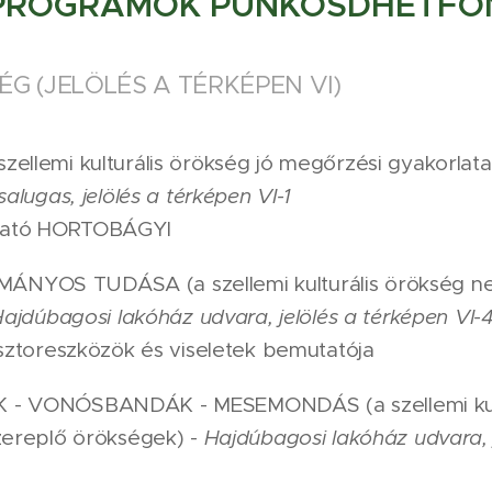
PROGRAMOK PÜNKÖSDHÉTFŐ
G (JELÖLÉS A TÉRKÉPEN VI)
llemi kulturális örökség jó megőrzési gyakorlat
alugas, jelölés a térképen VI-1
utató HORTOBÁGYI
YOS TUDÁSA (a szellemi kulturális örökség ne
ajdúbagosi lakóház udvara, jelölés a térképen VI-
sztoreszközök és viseletek bemutatója
- VONÓSBANDÁK - MESEMONDÁS (a szellemi kult
zereplő örökségek) -
Hajdúbagosi lakóház udvara, j