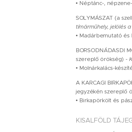
• Néptánc-, népzene
SOLYMÁSZAT (a szelle
tímárműhely, jelölés a
•
Madárbemutató és k
BORSODNÁDASDI MOLN
szereplő örökség) -
K
•
Molnárkalács-készítés
A KARCAGI BIRKAPÖR
jegyzékén szereplő 
• Birkapörkölt és pá
KISALFÖLD TÁJE