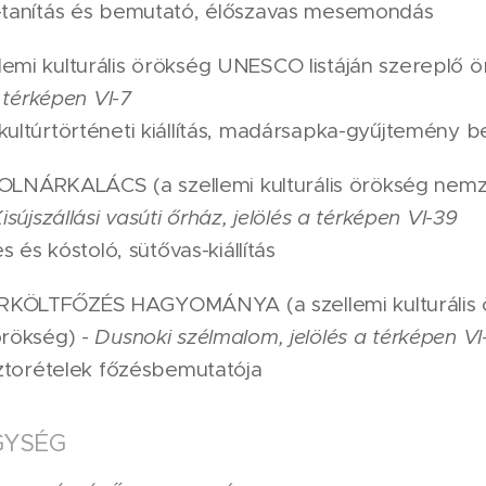
-tanítás és bemutató, élőszavas mesemondás
mi kulturális örökség UNESCO listáján szereplő ö
 térképen VI-7
ultúrtörténeti kiállítás, madársapka-gyűjtemény 
ÁRKALÁCS (a szellemi kulturális örökség nemze
isújszállási vasúti őrház, jelölés a térképen VI-39
 és kóstoló, sütővas-kiállítás
KÖLTFŐZÉS HAGYOMÁNYA (a szellemi kulturális 
örökség)
- Dusnoki szélmalom, jelölés a térképen VI
sztorételek főzésbemutatója
GYSÉG