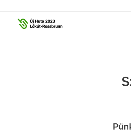
S
Pün