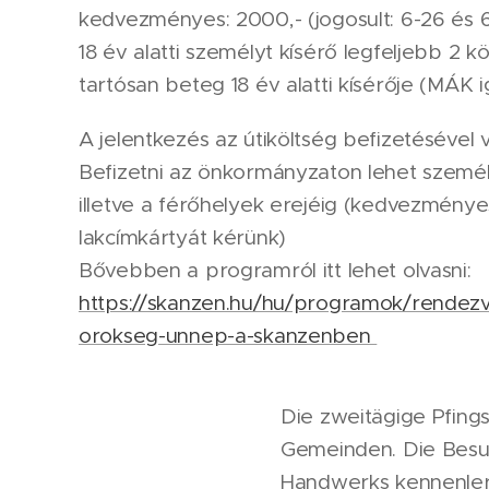
kedvezményes: 2000,- (jogosult: 6-26 és 6
18 év alatti személyt kísérő legfeljebb 2 k
tartósan beteg 18 év alatti kísérője (MÁK i
A jelentkezés az útiköltség befizetésével 
Befizetni az önkormányzaton lehet személy
illetve a férőhelyek erejéig (kedvezmény
lakcímkártyát kérünk)
Bővebben a programról itt lehet olvasni:
https://skanzen.hu/hu/programok/rendez
orokseg-unnep-a-skanzenben
Die zweitägige Pfings
Gemeinden. Die Besuc
Handwerks kennenler