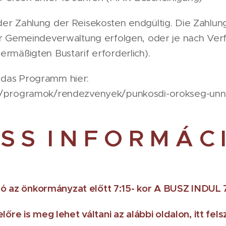
der Zahlung der Reisekosten endgültig. Die Zahlun
der Gemeindeverwaltung erfolgen, oder je nach Ver
ermäßigten Bustarif erforderlich).
 das Programm hier:
/hu/programok/rendezvenyek/punkosdi-orokseg-u
 S S I N F O R M Á C 
zó az önkormányzat előtt 7:15- kor A BUSZ INDUL 7
lőre is meg lehet váltani az alábbi oldalon, itt fe