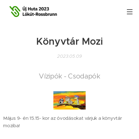
Könyvtár Mozi
2023.05.09
Vízipók - Csodapók
Május 9- én 15.15- kor az óvodásokat várjuk a könyvtár
moziba!