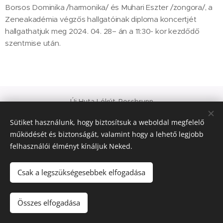
Borsos Dominika /harmonika/ és Muhari Eszter /zongora/, a
Zeneakadémia végzős hallgatóinak diploma koncertjét
hallgathatjuk meg 2024. 04. 28– án a 11:30- kor kezdődő
szentmise után.
Új Huta Lókút-Rossbrunn
Veszprém-Balaton 2023
Sütiket használunk, hogy biztosítsuk a weboldal megfelelő
Európa Kultúrális Fővárosa
működését és biztonságát, valamint hogy a lehető legjobb
PAJTA PROJEKT
felhasználói élményt kínáljuk Neked.
Sütik
© 2021 Minden jog fenntartva
Csak a legszükségesebbek elfogadása
Nyelvek
Összes elfogadása
Magyar
Deutsch
English