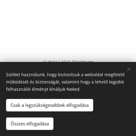
Új Huta Lókút-Rossbrunn
Veszprém-Balaton 2023
Sütiket használunk, hogy biztosítsuk a weboldal megfelelő
Európa Kultúrális Fővárosa
működését és biztonságát, valamint hogy a lehető legjobb
PAJTA PROJEKT
felhasználói élményt kínáljuk Neked.
Sütik
© 2021 Minden jog fenntartva
Csak a legszükségesebbek elfogadása
Nyelvek
Összes elfogadása
Magyar
Deutsch
English