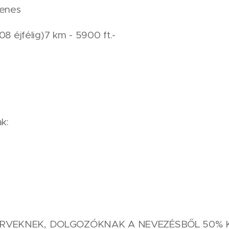
yenes
08 éjfélig)7 km - 5900 ft.-
ak:
ERVEKNEK, DOLGOZÓKNAK A NEVEZÉSBŐL 50%