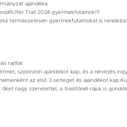
kormányzat ajàndéka
ossbRUNn Trail 2024 gyermekfutamok!!!
elül természetesen gyermekfutamokat is rendezün
s rajttal.
érmet, szponzori ajándékot kap, és a nevezés ingy
 nemenként az első 3 serleget és ajándékot kap.Ku
 őket nagy szeretettel, a frissítőnél ràjuk is gond