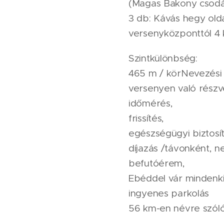
(Magas Bakony csodái
3 db: Kávás hegy old
versenyközponttól 4 
Szintkülönbség:
465 m / körNevezési d
versenyen való részvé
időmérés,
frissítés,
egészségügyi biztosít
díjazás /távonként, ne
befutóérem,
Ebéddel vár mindenk
ingyenes parkolás
56 km-en névre szóló 