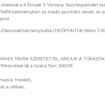
utalással a 4 Évszak 5 Verseny Sportegyesület s
49Közleményben az induló sporttàrs nevét, és a
írni!
tps://4evszak5verseny.huRAJTIDŐPONTOK:56km 7:0
14KM-ES TÁVRA SZERETETTEL VÁRJUK A TÚRÁZÓK
szvételi díj a túrára:7km: 2900ft
lmazza: frissítés,
ás a célban,