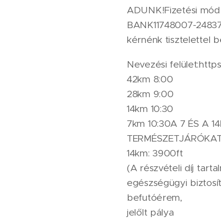
ADUNK!Fizetési mód 
BANK11748007-248379
kérnénk tisztelettel be
Nevezési felület:ht
42km 8:00
28km 9:00
14km 10:30
7km 10:30A 7 ÉS A 
TERMÉSZETJÁRÓKAT!Ré
14km: 3900ft
(A részvételi díj tarta
egészségügyi biztosít
befutóérem,
jelőlt pálya