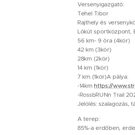
Versenyigazgató:
Tehel Tibor
Rajthely és versenyk
Lókút sportközpont, 
56 km- 9 óra (4kör)
42 km (3kör)
28km (2kör)
14 km (1kör)
7 km (1kör)A pàlya:
-14km
https://www.st
-RossbRUNn Trail 2
Jelölés: szalagozás, t
A terep:
85%-a erdőben, erdei 