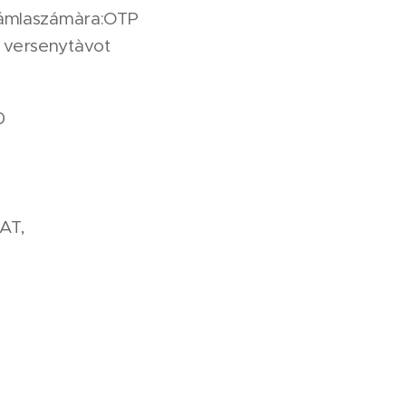
zámlaszámàra:OTP
 versenytàvot
0
AT,