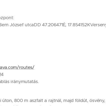
özpont:
Bem József utcaDD 47.206471É, 17.854152KVersenyt
rava.com/routes/
024
áblàs iránymutatás.
úton, 800 m aszfalt a rajtnál, majd földút, ösvény,