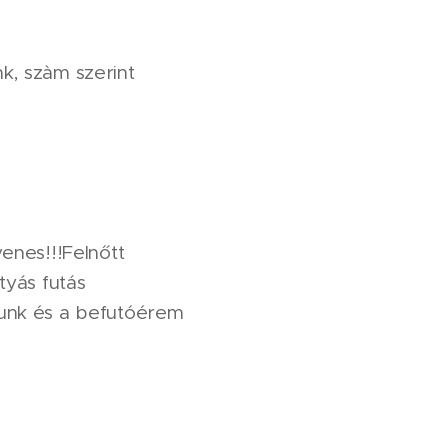
k, szàm szerint
enes!!!Felnőtt
tyás futás
olunk és a befutóérem