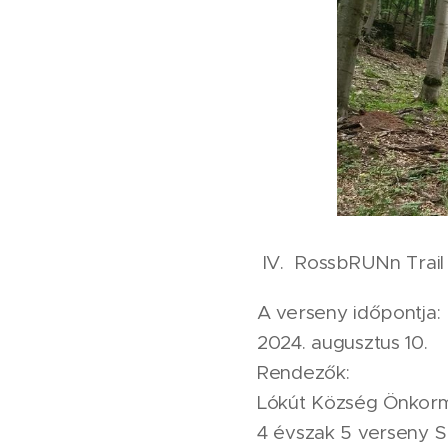
IV. RossbRUNn Trail
A verseny időpontja:
2024. augusztus 10.
Rendezők:
Lókút Község Önkor
4 évszak 5 verseny 