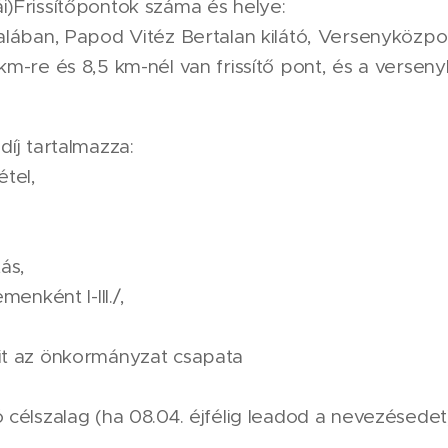
)Frissítőpontok száma és helye:
alában, Papod Vitéz Bertalan kilátó, Versenyközpo
km-re és 8,5 km-nél van frissítő pont, és a versen
íj tartalmazza:
tel,
ás,
menként I-III./,
it az önkormányzat csapata
célszalag (ha 08.04. éjfélig leadod a nevezésedet