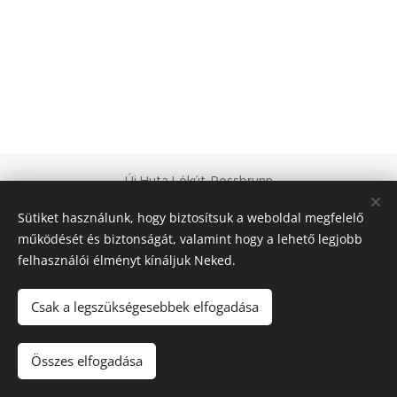
Új Huta Lókút-Rossbrunn
Veszprém-Balaton 2023
Sütiket használunk, hogy biztosítsuk a weboldal megfelelő
Európa Kultúrális Fővárosa
működését és biztonságát, valamint hogy a lehető legjobb
PAJTA PROJEKT
felhasználói élményt kínáljuk Neked.
Sütik
© 2021 Minden jog fenntartva
Csak a legszükségesebbek elfogadása
Nyelvek
Összes elfogadása
Magyar
Deutsch
English