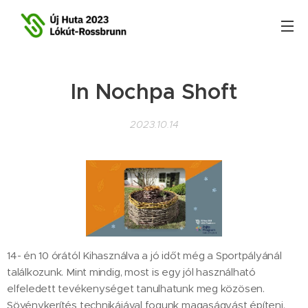
In Nochpa Shoft
2023.10.14
14- én 10 órától Kihasználva a jó időt még a Sportpályánál
találkozunk. Mint mindig, most is egy jól használható
elfeledett tevékenységet tanulhatunk meg közösen.
Sövénykerítés technikájával fogunk magaságyást építeni,