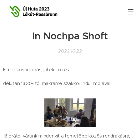
In Nochpa Shoft
2022.10.22
Ismét kosárfonás, játék, főzés
délután 13:30- tól makramé szakkör indul Imolával
16 órától várunk mindenkit a temetőbe közös rendrakásra,