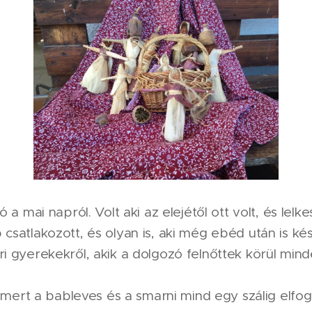
 a mai napról. Volt aki az elejétől ott volt, és lelk
satlakozott, és olyan is, aki még ebéd után is kész
 gyerekekről, akik a dolgozó felnőttek körül mind
, mert a bableves és a smarni mind egy szálig elfog