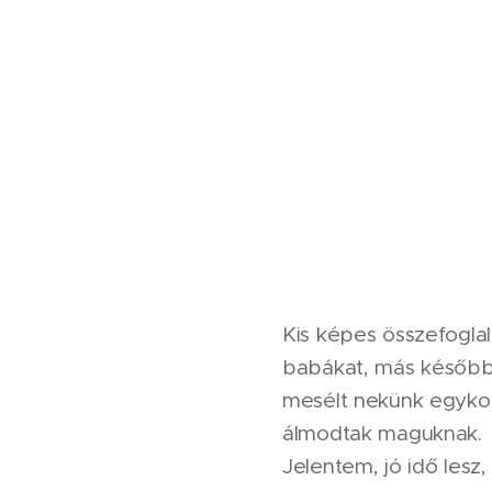
Kis képes összefoglaló
babákat, más később c
mesélt nekünk egykori
álmodtak maguknak.
Jelentem, jó idő lesz