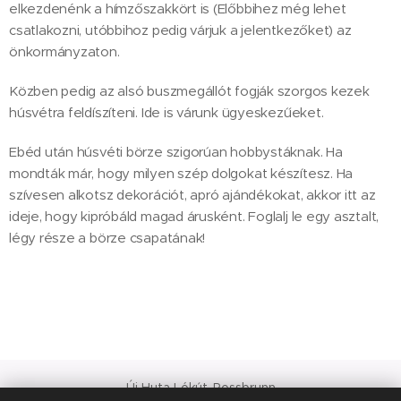
elkezdenénk a hímzőszakkört is (Előbbihez még lehet
csatlakozni, utóbbihoz pedig várjuk a jelentkezőket) az
önkormányzaton.
Közben pedig az alsó buszmegállót fogják szorgos kezek
húsvétra feldíszíteni. Ide is várunk ügyeskezűeket.
Ebéd után húsvéti börze szigorúan hobbystáknak. Ha
mondták már, hogy milyen szép dolgokat készítesz. Ha
szívesen alkotsz dekorációt, apró ajándékokat, akkor itt az
ideje, hogy kipróbáld magad árusként. Foglalj le egy asztalt,
légy része a börze csapatának!
Új Huta Lókút-Rossbrunn