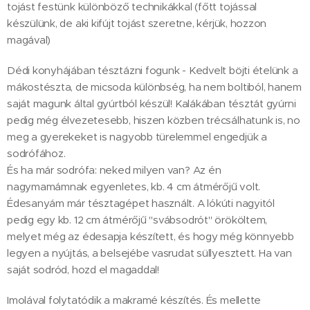
tojást festünk különböző technikákkal (főtt tojással
készülünk, de aki kifújt tojást szeretne, kérjük, hozzon
magával)
Dédi konyhájában tésztázni fogunk - Kedvelt böjti ételünk a
mákostészta, de micsoda különbség, ha nem boltiból, hanem
saját magunk által gyúrtból készül! Kalákában tésztát gyúrni
pedig még élvezetesebb, hiszen közben trécsálhatunk is, no
meg a gyerekeket is nagyobb türelemmel engedjük a
sodrófához.
És ha már sodrófa: neked milyen van? Az én
nagymamámnak egyenletes, kb. 4 cm átmérőjű volt.
Édesanyám már tésztagépet használt. A lókúti nagyitól
pedig egy kb. 12 cm átmérőjű "svábsodrót" örököltem,
melyet még az édesapja készített, és hogy még könnyebb
legyen a nyújtás, a belsejébe vasrudat süllyesztett. Ha van
saját sodród, hozd el magaddal!
Imolával folytatódik a makramé készítés. És mellette