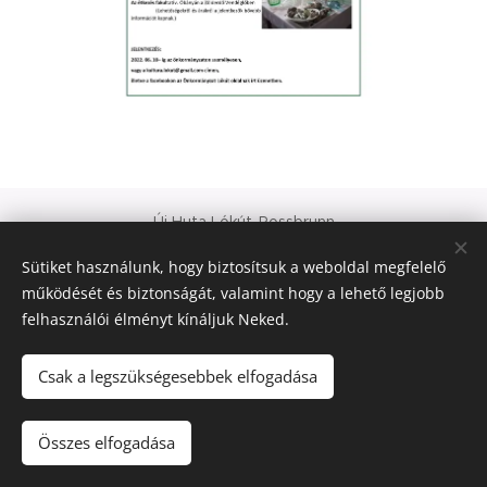
Új Huta Lókút-Rossbrunn
Veszprém-Balaton 2023
Sütiket használunk, hogy biztosítsuk a weboldal megfelelő
Európa Kultúrális Fővárosa
működését és biztonságát, valamint hogy a lehető legjobb
PAJTA PROJEKT
felhasználói élményt kínáljuk Neked.
Sütik
© 2021 Minden jog fenntartva
Csak a legszükségesebbek elfogadása
Nyelvek
Összes elfogadása
Magyar
Deutsch
English