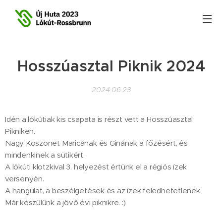
Hosszúasztal Piknik 2024
2024.06.23
Idén a lókútiak kis csapata is részt vett a Hosszúasztal
Pikniken.
Nagy Köszönet Maricának és Ginának a főzésért, és
mindenkinek a sütikért.
A lókúti klotzkival 3. helyezést értünk el a régiós ízek
versenyén.
A hangulat, a beszélgetések és az ízek feledhetetlenek.
Már készülünk a jövő évi piknikre. :)