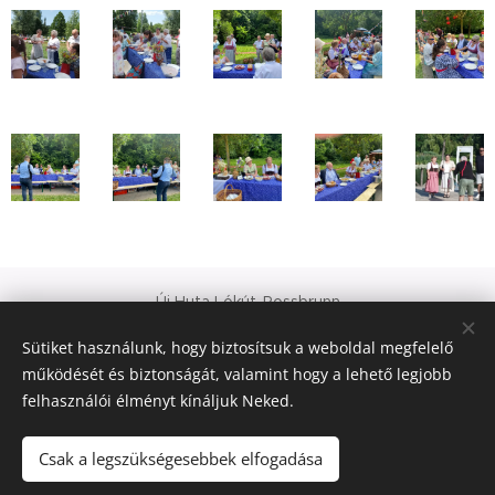
Új Huta Lókút-Rossbrunn
Veszprém-Balaton 2023
Sütiket használunk, hogy biztosítsuk a weboldal megfelelő
Európa Kultúrális Fővárosa
működését és biztonságát, valamint hogy a lehető legjobb
PAJTA PROJEKT
felhasználói élményt kínáljuk Neked.
Sütik
© 2021 Minden jog fenntartva
Csak a legszükségesebbek elfogadása