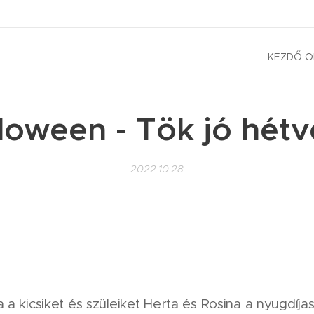
KEZDŐ O
loween - Tök jó hét
2022.10.28
a kicsiket és szüleiket Herta és Rosina a nyugdíjas