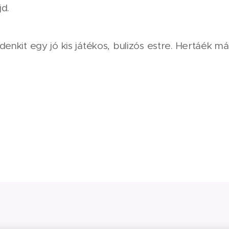
d.
enkit egy jó kis játékos, bulizós estre. Hertáék m