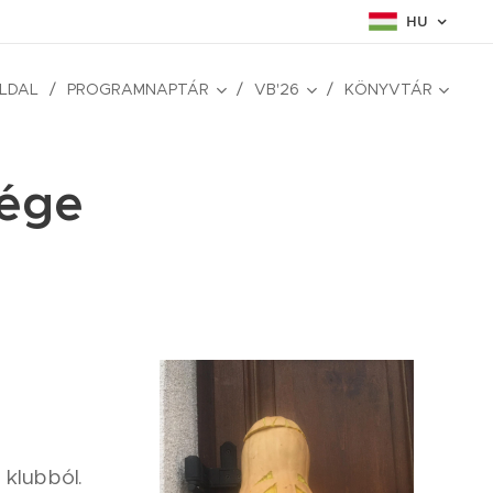
HU
LDAL
PROGRAMNAPTÁR
VB'26
KÖNYVTÁR
vége
 klubból.