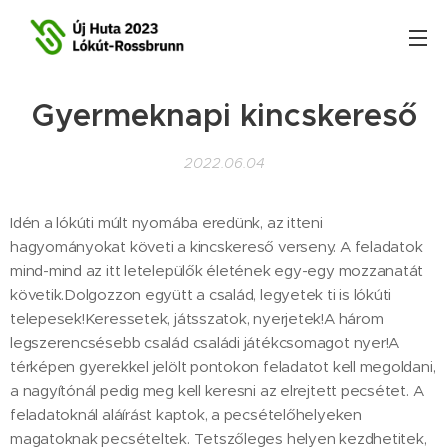
Gyermeknapi kincskereső
2022.06.04
Idén a lókúti múlt nyomába eredünk, az itteni
hagyományokat követi a kincskereső verseny. A feladatok
mind-mind az itt letelepülők életének egy-egy mozzanatát
követik.Dolgozzon együtt a család, legyetek ti is lókúti
telepesek!Keressetek, játsszatok, nyerjetek!A három
legszerencsésebb család családi játékcsomagot nyer!A
térképen gyerekkel jelölt pontokon feladatot kell megoldani,
a nagyítónál pedig meg kell keresni az elrejtett pecsétet. A
feladatoknál aláírást kaptok, a pecsételőhelyeken
magatoknak pecsételtek. Tetszőleges helyen kezdhetitek,