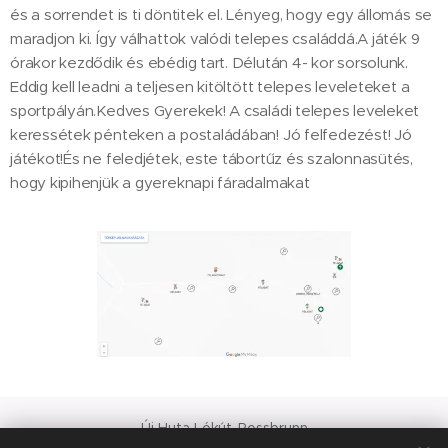
és a sorrendet is ti döntitek el. Lényeg, hogy egy állomás se
maradjon ki. Így válhattok valódi telepes családdá.A játék 9
órakor kezdődik és ebédig tart. Délután 4- kor sorsolunk.
Eddig kell leadni a teljesen kitöltött telepes leveleteket a
sportpályán.Kedves Gyerekek! A családi telepes leveleket
keressétek pénteken a postaládában! Jó felfedezést! Jó
játékot!És ne feledjétek, este tábortűz és szalonnasütés,
hogy kipihenjük a gyereknapi fáradalmakat
Új Huta Lókút-Rossbrunn