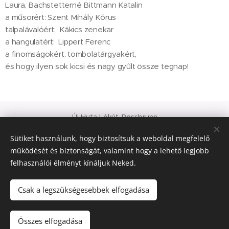
Laura, Bachstetterné Bittmann Katalin
a műsorért: Szent Mihály Kórus
talpalávalóért: Kákics zenekar
a hangulatért: Lippert Ferenc
a finomságokért, tombolatárgyakért,
és hogy ilyen sok kicsi és nagy gyűlt össze tegnap!
Új Huta Lókút-Rossbrunn
Veszprém-Balaton 2023
Sütiket használunk, hogy biztosítsuk a weboldal megfelelő
Európa Kultúrális Fővárosa
működését és biztonságát, valamint hogy a lehető legjobb
PAJTA PROJEKT
felhasználói élményt kínáljuk Neked.
Sütik
© 2021 Minden jog fenntartva
Csak a legszükségesebbek elfogadása
Nyelvek
Összes elfogadása
Magyar
Deutsch
English