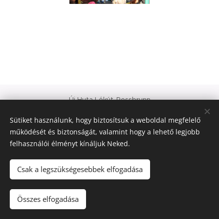
Új Huta Lókút-Rossbrunn
Veszprém-Balaton 2023
Sütiket használunk, hogy biztosítsuk a weboldal megfelelő
Európa Kultúrális Fővárosa
működését és biztonságát, valamint hogy a lehető legjobb
PAJTA PROJEKT
felhasználói élményt kínáljuk Neked.
Sütik
© 2021 Minden jog fenntartva
Csak a legszükségesebbek elfogadása
Nyelvek
Összes elfogadása
Magyar
Deutsch
English