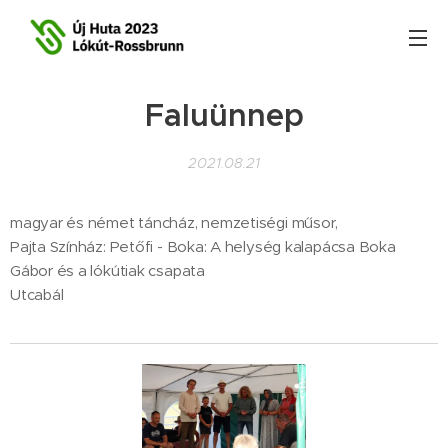
Faluünnep
2021.08.21
magyar és német táncház, nemzetiségi műsor,
Pajta Színház: Petőfi - Boka: A helység kalapácsa Boka
Gábor és a lókútiak csapata
Utcabál