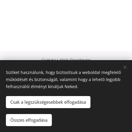
Új Huta Lókút-Rossbrunn
Veszprém-Balaton 2023
Sütiket használunk, hogy biztosítsuk a weboldal megfelelő
Európa Kultúrális Fővárosa
működését és biztonságát, valamint hogy a lehető legjobb
PAJTA PROJEKT
felhasználói élményt kínáljuk Neked.
Sütik
© 2021 Minden jog fenntartva
Csak a legszükségesebbek elfogadása
Nyelvek
Összes elfogadása
Magyar
Deutsch
English