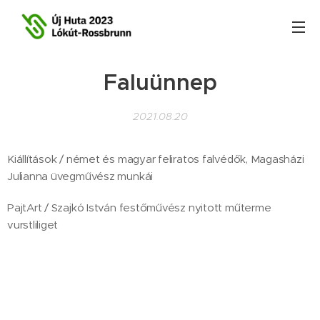
Faluünnep
2021.08.20
Kiállítások / német és magyar feliratos falvédők, Magasházi
Julianna üvegművész munkái
PajtArt / Szajkó István festőművész nyitott műterme
vurstliliget