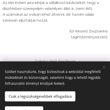
Az idei évben arra kérjük a vállalkozó kedvűeket, hogy a
díszítésben szerepeljen valamilyen állat is. (nem élő).
A számokat az oviban lehet átvenni, de, ha kéri valaki
szívesen eljuttatjuk hozzá.
Szi-Keserű Zsuzsanna
tagintézményvezető
Új Huta Lókút-Rossbrunn
Veszprém-Balaton 2023
Sütiket használunk, hogy biztosítsuk a weboldal megfelelő
Európa Kultúrális Fővárosa
működését és biztonságát, valamint hogy a lehető legjobb
PAJTA PROJEKT
felhasználói élményt kínáljuk Neked.
Sütik
© 2021 Minden jog fenntartva
Csak a legszükségesebbek elfogadása
Nyelvek