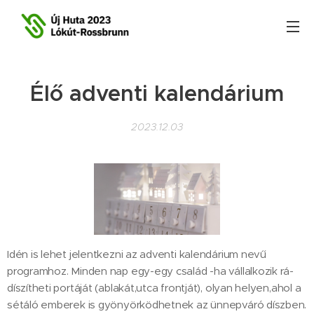
Élő adventi kalendárium
2023.12.03
Idén is lehet jelentkezni az adventi kalendárium nevű
programhoz. Minden nap egy-egy család -ha vállalkozik rá-
díszítheti portáját (ablakát,utca frontját), olyan helyen,ahol a
sétáló emberek is gyönyörködhetnek az ünnepváró díszben.