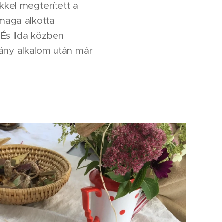
ikkel megterített a
maga alkotta
 És Ilda közben
hány alkalom után már