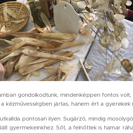
mban gondolkodtunk, mindenképpen fontos volt, h
k a kézművességben jártas, hanem ért a gyerekek n
CsutkaIlda pontosan ilyen. Sugárzó, mindig mosoly
lált gyermekeinkhez. Sőt, a felnőttek is hamar rá