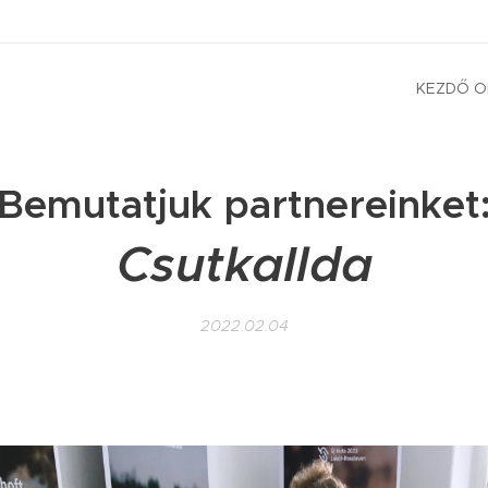
KEZDŐ O
Bemutatjuk partnereinket
CsutkaIlda
2022.02.04