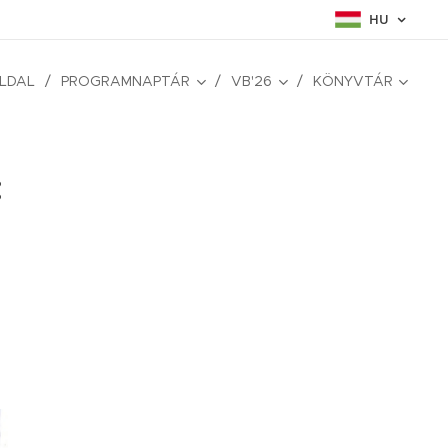
HU
LDAL
PROGRAMNAPTÁR
VB'26
KÖNYVTÁR
: