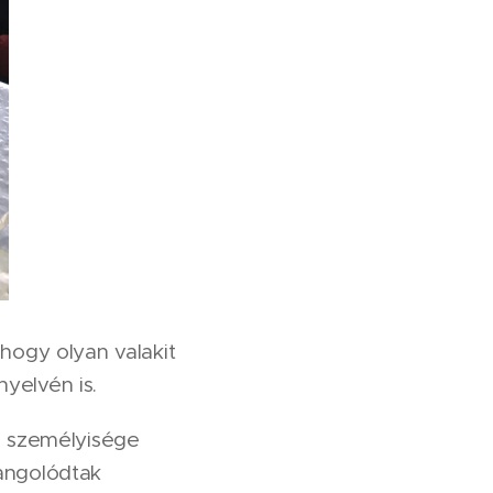
ogy olyan valakit
yelvén is.
gó személyisége
hangolódtak