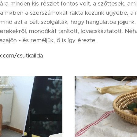
ára minden kis részlet fontos volt, a szőttesek, am
 amikben a szerszámokat rakta kezünk ügyébe, a 
mind azt a célt szolgálták, hogy hangulatba jöjjünk.
erekekről, mondókát tanított, lovacskáztatott. Né
azajön - és reméljük, ő is így érezte.
.com/csutkailda