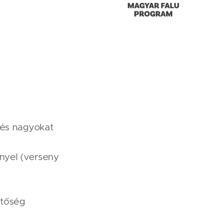
t és nagyokat
nyel (verseny
etőség