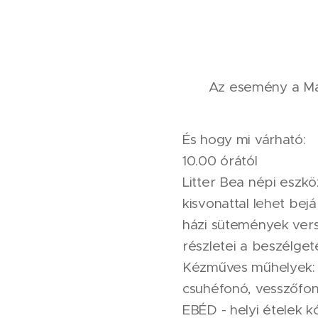
Az esemény a Ma
És hogy mi várható:
10.00 órától
Litter Bea népi eszköz
kisvonattal lehet bejár
házi sütemények vers
részletei a beszélge
Kézműves műhelyek:
csuhéfonó, vesszőfonó
EBÉD - helyi ételek k