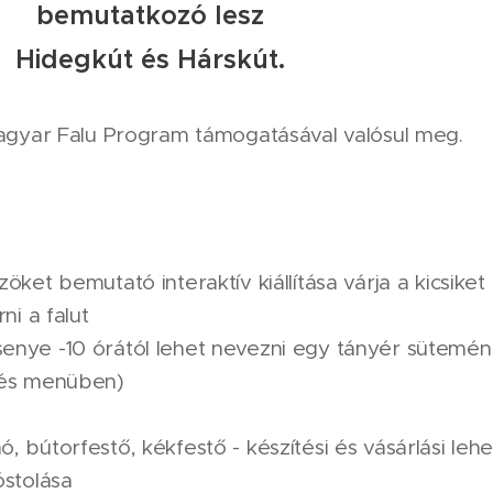
bemutatkozó lesz
Hidegkút és Hárskút.
gyar Falu Program támogatásával valósul meg.
öket bemutató interaktív kiállítása várja a kicsike
ni a falut
enye -10 órától lehet nevezni egy tányér sütemén
tés menüben)
, bútorfestő, kékfestő - készítési és vásárlási leh
óstolása