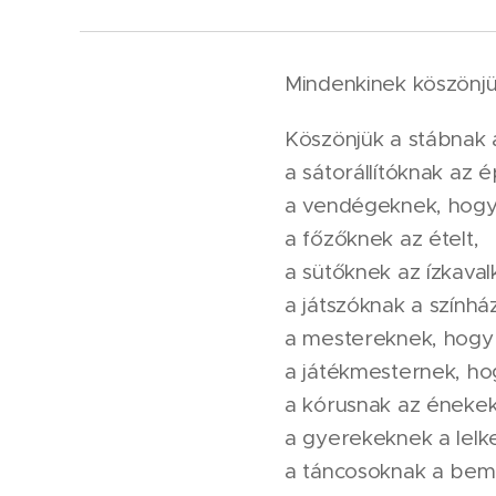
Mindenkinek köszönjük
Köszönjük a stábnak a
a sátorállítóknak az é
a vendégeknek, hogy
a főzőknek az ételt,
a sütőknek az ízkaval
a játszóknak a színház
a mestereknek, hogy 
a játékmesternek, ho
a kórusnak az énekek
a gyerekeknek a lelk
a táncosoknak a bemut