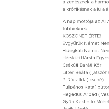
a zenésznek a harmon
a krónikásnak a lu al
A nap mottója az ÁT
többieknek.
KÖSZÖNET ÉRTE!
Évgyűrűk Német Nemz
Hidegkúti Német Ne
Hárskúti Hársfa Egye
Csékúti Baráti Kör
Litter Beáta ( játszóh
P. Rácz Ilda( csuhé)
Tulipános Kata( bútor
Hegedüs Árpád ( ves
Győri Kékfestő Műhe
Janik László