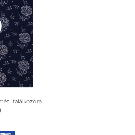
mét "találkozóra
t.