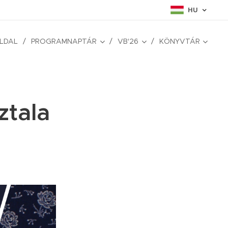
HU
LDAL
PROGRAMNAPTÁR
VB'26
KÖNYVTÁR
ztala