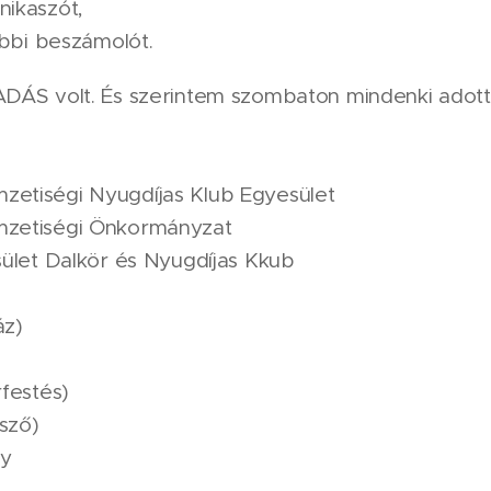
ikaszót,
ábbi beszámolót.
ADÁS volt. És szerintem szombaton mindenki adot
etiségi Nyugdíjas Klub Egyesület
mzetiségi Önkormányzat
sület Dalkör és Nyugdíjas Kkub
áz)
festés)
sző)
ly