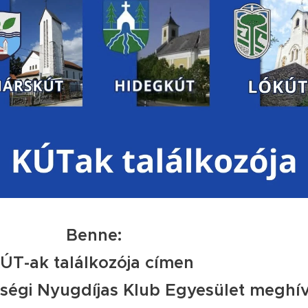
Benne:
ÚT-ak találkozója címen
égi Nyugdíjas Klub Egyesület meghív