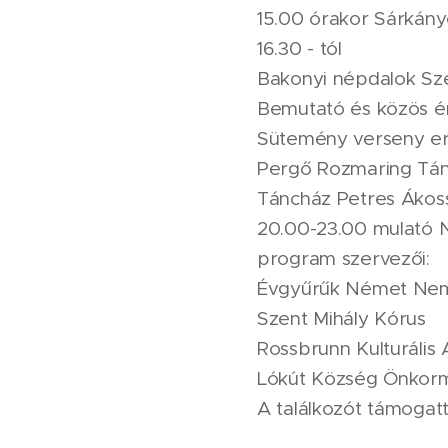
15.00 órakor Sárkány
16.30 - tól
Bakonyi népdalok Sze
Bemutató és közös é
Sütemény verseny e
Pergő Rozmaring Tá
Táncház Petres Ákoss
20.00-23.00 mulató 
program szervezői:
Évgyűrűk Német Nemz
Szent Mihály Kórus
Rossbrunn Kulturális 
Lókút Község Önkor
A találkozót támoga