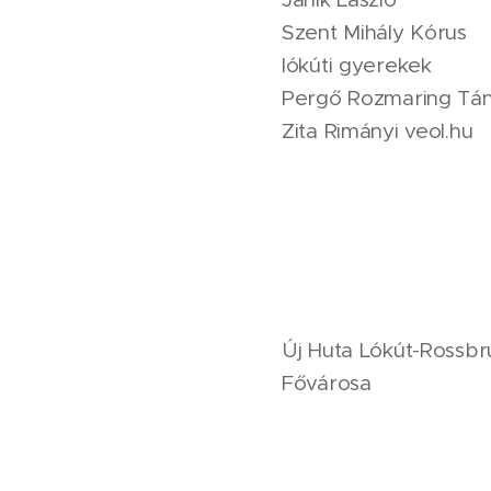
Szent Mihály Kórus
lókúti gyerekek
Pergő Rozmaring Tán
Zita Rimányi veol.hu
Új Huta Lókút-Ro
Fővárosa