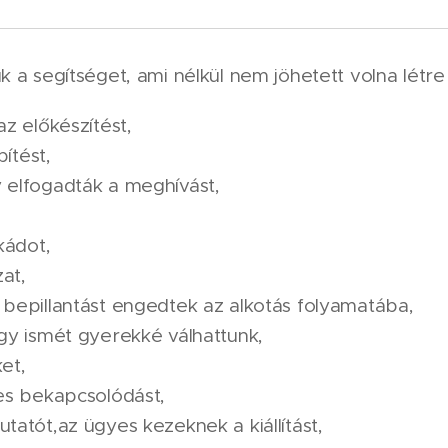
 a segítséget, ami nélkül nem jöhetett volna létre
z előkészítést,
pítést,
 elfogadták a meghívást,
kádot,
at,
bepillantást engedtek az alkotás folyamatába,
gy ismét gyerekké válhattunk,
et,
es bekapcsolódást,
atót,az ügyes kezeknek a kiállítást,