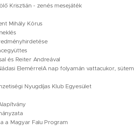
ölő Krisztián - zenés mesejáték
nt Mihály Kórus
neklés
redményhirdetése
ncegyüttes
al és Reiter Andreával
Nádasi ElemérrelA nap folyamán vattacukor, süte
etiségi Nyugdíjas Klub Egyesület
Alapítvány
mányzata
tta a Magyar Falu Program