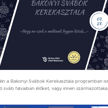
éjén a Bakonyi Svábok Kerekasztala programban is
ó sváb falvaiban élőket, vagy innen származottaka