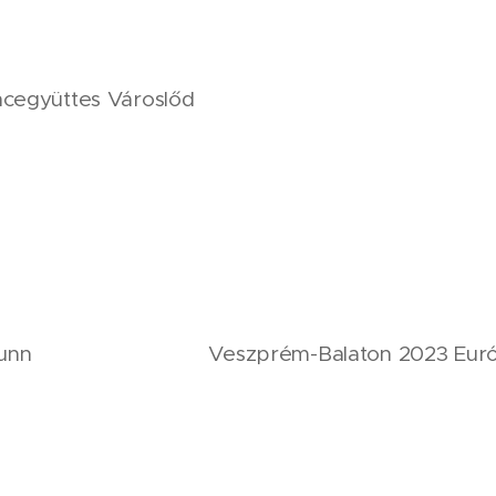
cegyüttes Városlőd
ssbrunn Veszprém-Balaton 2023 Európa 