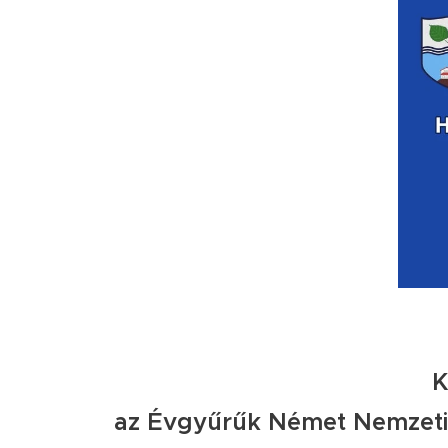
K
az Évgyűrűk Német Nemzetis