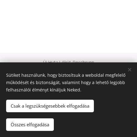
Új Huta Lókút-Rossbrunn
Veszprém-Balaton 2023
Sütiket használunk, hogy biztosítsuk a weboldal megfelelő
Európa Kultúrális Fővárosa
működését és biztonságát, valamint hogy a lehető legjobb
PAJTA PROJEKT
felhasználói élményt kínáljuk Neked.
Sütik
© 2021 Minden jog fenntartva
Csak a legszükségesebbek elfogadása
Nyelvek
Összes elfogadása
Magyar
Deutsch
English