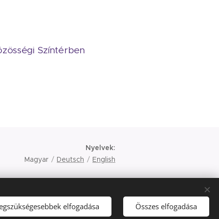
özösségi Színtérben
Nyelvek
Magyar
Deutsch
English
legszükségesebbek elfogadása
Összes elfogadása