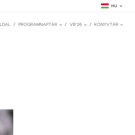
HU
LDAL
PROGRAMNAPTÁR
VB'26
KÖNYVTÁR