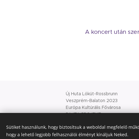
A koncert után sz
Új Huta Lókút-Rossbrunn
Veszprém-Balaton 2023
Európa Kultúrális Fővárosa
PAJTA PROJEKT
Sütiket használunk, hogy biztosítsuk a weboldal megfelelő műkö
Sütik
© 2021 Minden jog fenntartva
hogy a lehető legjobb felhasználói élményt kínáljuk Neked.