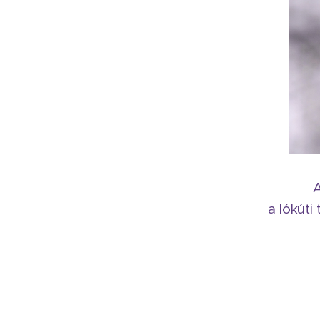
A
a lókút