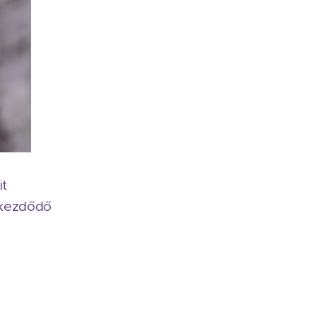
it
 kezdődő