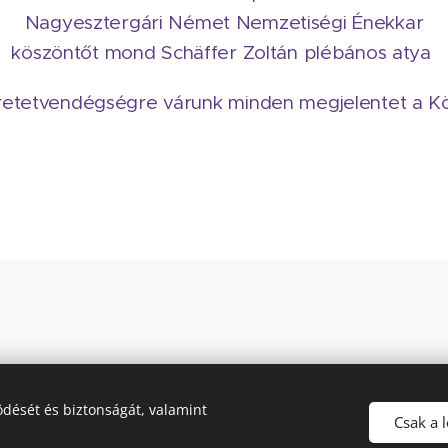
Nagyesztergári Német Nemzetiségi Énekkar
köszöntőt mond Schäffer Zoltán plébános atya
eretetvendégségre várunk minden megjelentet a K
dését és biztonságát, valamint
Csak a 