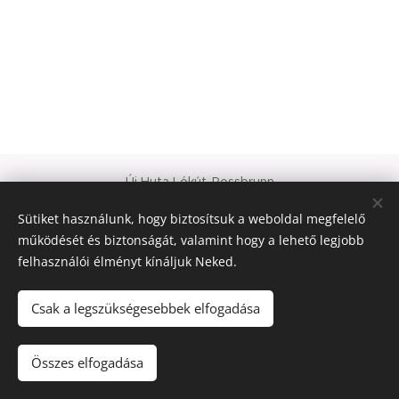
Új Huta Lókút-Rossbrunn
Veszprém-Balaton 2023
Sütiket használunk, hogy biztosítsuk a weboldal megfelelő
Európa Kultúrális Fővárosa
működését és biztonságát, valamint hogy a lehető legjobb
PAJTA PROJEKT
felhasználói élményt kínáljuk Neked.
Sütik
© 2021 Minden jog fenntartva
Csak a legszükségesebbek elfogadása
Nyelvek
Összes elfogadása
Magyar
Deutsch
English