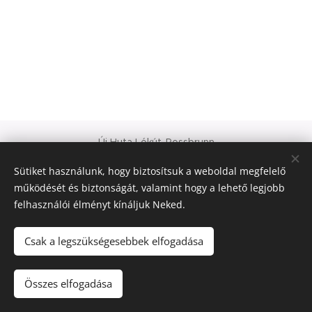
Új Huta Lókút-Rossbrunn
Veszprém-Balaton 2023
Sütiket használunk, hogy biztosítsuk a weboldal megfelelő
Európa Kultúrális Fővárosa
működését és biztonságát, valamint hogy a lehető legjobb
PAJTA PROJEKT
felhasználói élményt kínáljuk Neked.
Sütik
© 2021 Minden jog fenntartva
Csak a legszükségesebbek elfogadása
Nyelvek
Összes elfogadása
Magyar
Deutsch
English