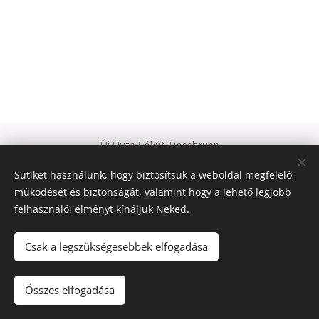
Új Huta Lókút-Rossbrunn
Veszprém-Balaton 2023
Sütiket használunk, hogy biztosítsuk a weboldal megfelelő
Európa Kultúrális Fővárosa
működését és biztonságát, valamint hogy a lehető legjobb
PAJTA PROJEKT
felhasználói élményt kínáljuk Neked.
Sütik
© 2021 Minden jog fenntartva
Csak a legszükségesebbek elfogadása
Nyelvek
Összes elfogadása
Magyar
Deutsch
English