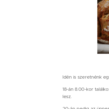
Idén is szeretnénk eg
18-án 8.00-kor találk
lesz.
20-án pedig az ünnep