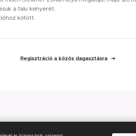
suk a falu kenyerét.
cióhoz kötött.
Regisztráció a közös dagasztásra
dését és biztonságát, valamint