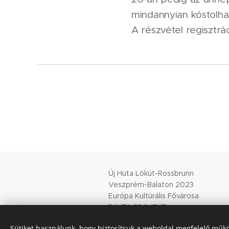
mindannyian kóstolhas
A részvétel regisztrá
Új Huta Lókút-Rossbrunn
Veszprém-Balaton 2023
Európa Kultúrális Fővárosa
PAJTA PROJEKT
Sütiket használunk, hogy biztosítsuk a weboldal megfelelő műkö