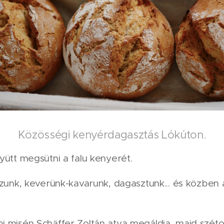
Közösségi kenyérdagasztás Lókúton.
yütt megsütni a falu kenyerét.
ozunk, keverünk-kavarunk, dagasztunk... és közben a
i misén Schäffer Zoltán atya megáldja, majd széto