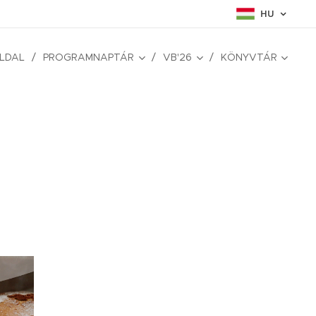
HU
LDAL
PROGRAMNAPTÁR
VB'26
KÖNYVTÁR