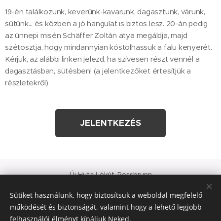
19-én találkozunk, keverünk-kavarunk, dagasztunk, várunk,
sütünk... és közben a jó hangulat is biztos lesz. 20-án pedig
az ünnepi misén Schäffer Zoltán atya megáldja, majd
szétosztja, hogy mindannyian kóstolhassuk a falu kenyerét.
Kérjük, az alábbi linken jelezd, ha szívesen részt vennél a
dagasztásban, sütésben! (a jelentkezőket értesítjük a
részletekről)
JELENTKEZÉS
Új Huta Lókút-Rossbrunn
Veszprém-Balaton 2023
Sütiket használunk, hogy biztosítsuk a weboldal megfelelő
Európa Kultúrális Fővárosa
működését és biztonságát, valamint hogy a lehető legjobb
PAJTA PROJEKT
felhasználói élményt kínáljuk Neked.