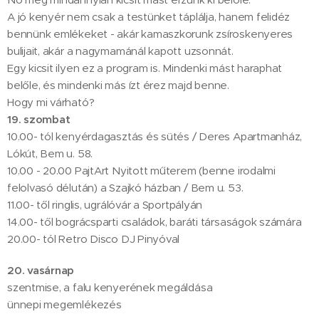
A jó kenyér nem csak a testünket táplálja, hanem felidéz
bennünk emlékeket - akár kamaszkorunk zsíroskenyeres
bulijait, akár a nagymamánál kapott uzsonnát.
Egy kicsit ilyen ez a program is. Mindenki mást haraphat
belőle, és mindenki más ízt érez majd benne.
Hogy mi várható?
19. szombat
10.00- tól kenyérdagasztás és sütés / Deres Apartmanház,
Lókút, Bem u. 58.
10.00 - 20.00 PajtArt Nyitott műterem (benne irodalmi
felolvasó délután) a Szajkó házban / Bem u. 53.
11.00- től ringlis, ugrálóvár a Sportpályán
14.00- től bográcsparti családok, baráti társaságok számára
20.00- tól Retro Disco DJ Pinyóval
20. vasárnap
szentmise, a falu kenyerének megáldása
ünnepi megemlékezés