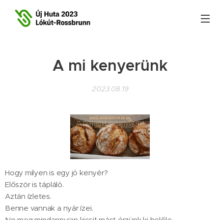
A mi kenyerünk
2023.08.19
Hogy milyen is egy jó kenyér?
Először is tápláló.
Aztán ízletes.
Benne vannak a nyár ízei.
No meg mindannyian kicsit mást érzünk ki belőle.