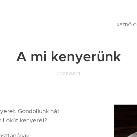
KEZDŐ O
A mi kenyerünk
2022.08.19
yeret. Gondoltunk hát
n Lókút kenyerét?
asztanának,