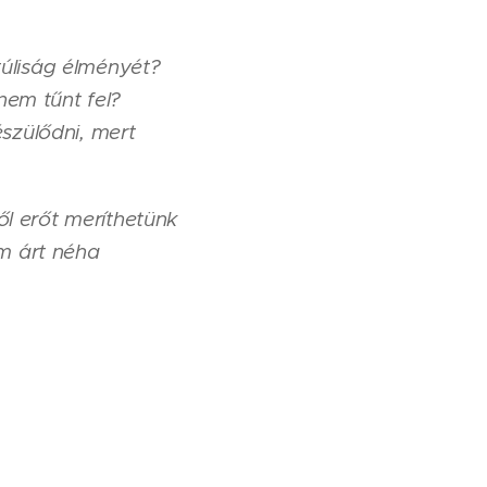
túliság élményét?
nem tűnt fel?
észülődni, mert
ől erőt meríthetünk
m árt néha