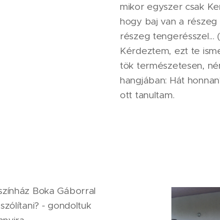
mikor egyszer csak Ke
hogy baj van a részeg 
részeg tengerésszel... (
Kérdeztem, ezt te isme
tök természetesen, némi
hangjában: Hát honnan?
ott tanultam.
zínház Boka Gáborral
zólítani? - gondoltuk