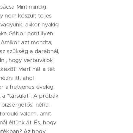
pácsa Mint mindig,
y nem készült teljes
 vagyunk, akkor nyakig
oka Gábor pont ilyen
. Amikor azt mondta,
esz szükség a darabnál,
ni, hogy verbuválok
tkezőt. Mert hát a tét
ézni itt, ahol
or a hetvenes évekig
 a "társulat". A próbák
 bizsergetős, néha-
orduló valami, amit
ál éltünk át. És, hogy
játékban? Az hogy