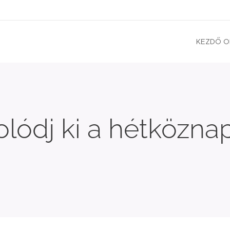
KEZDŐ O
lódj ki a hétközna