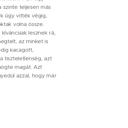
 szinte teljesen más
k úgy vitték végig,
oktak volna össze.
kíváncsiak lesznek rá,
egtelt, az minket is
dig kacagott,
 tiszteletlenség, azt
ögte magát. Azt
yedül azzal, hogy már