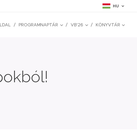
HU
LDAL
PROGRAMNAPTÁR
VB'26
KÖNYVTÁR
pokból!