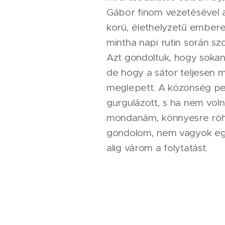
Gábor finom vezetésével a
korú, élethelyzetű embere
mintha napi rutin során sz
Azt gondoltuk, hogy sokan 
de hogy a sátor teljesen m
meglepett. A közönség pe
gurgulázott, s ha nem volna
mondanám, könnyesre röh
gondolom, nem vagyok eg
alig várom a folytatást.