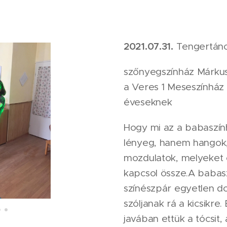
2021.07.31.
Tengertánc
szőnyegszínház Márkus 
a Veres 1 Meseszínház
éveseknek
Hogy mi az a babaszính
lényeg, hanem hangok,
mozdulatok, melyeket
kapcsol össze.A babas
színészpár egyetlen dol
szóljanak rá a kicsikre.
javában ettük a tócsit,