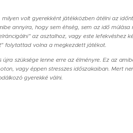
 milyen volt gyerekként játékközben átélni az időn
mibe annyira, hogy sem éhség, sem az idő múlása 
elráncigálni" az asztalhoz, vagy este lefekvéshez k
t" folytattad volna a megkezdett játékot.
 újra szüksége lenne erre az élményre. Ez az amib
ton, vagy éppen stresszes időszakaiban. Mert ne
odálkozó gyerekké válni.