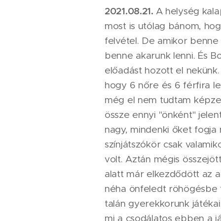
2021.08.21
.
A helység kala
most is utólag bánom, hog
felvétel. De amikor benne
benne akarunk lenni. És B
előadást hozott el nekünk
hogy 6 nőre és 6 férfira l
még el nem tudtam képzel
össze ennyi "önként" jelen
nagy, mindenki őket fogja n
színjátszókör csak valamik
volt. Aztán mégis összejött
alatt már elkezdődött az a
néha önfeledt röhögésbe f
talán gyerekkorunk játékain
mi a csodálatos ebben a 