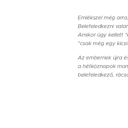
Emlékszel még arra,
Belefeledkezni vala
Amikor úgy kellett "
"csak még egy kicsi
Az embernek újra és
a hétköznapok mono
belefeledkező, rács