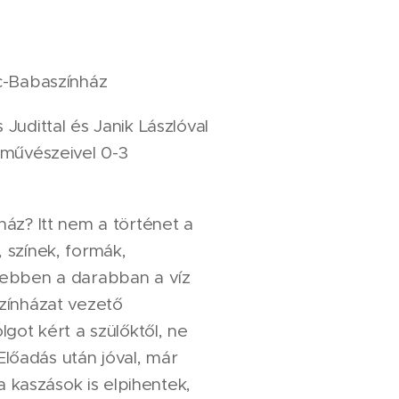
-Babaszínház
Judittal és Janik Lászlóval
 művészeivel 0-3
áz? Itt nem a történet a
 színek, formák,
 ebben a darabban a víz
zínházat vezető
got kért a szülőktől, ne
 Előadás után jóval, már
 a kaszások is elpihentek,