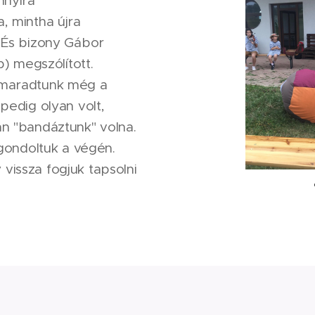
nnyira
, mintha újra
. És bizony Gábor
b) megszólított.
 maradtunk még a
pedig olyan volt,
án "bandáztunk" volna.
 gondoltuk a végén.
vissza fogjuk tapsolni