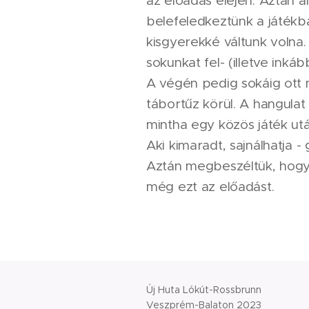
az előadás elején. Aztán a
belefeledkeztünk a játékba
kisgyerekké váltunk volna
sokunkat fel- (illetve inkáb
A végén pedig sokáig ott
tábortűz körül. A hangulat 
mintha egy közös játék ut
Aki kimaradt, sajnálhatja -
Aztán megbeszéltük, hogy 
még ezt az előadást.
Új Huta Lókút-Rossbrunn
Veszprém-Balaton 2023