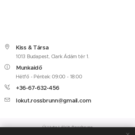
Kiss & Társa
1013 Budapest, Clark Ádám tér 1.
Munkaidő
Hétfő - Péntek: 09:00 - 18:00
+36-67-632-456
lokut.rossbrunn@gmail.com
Új Huta Lókút-Rossbrunn
Veszprém-Balaton 2023