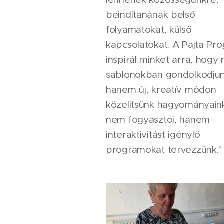
beindítanának belső
folyamatokat, külső
kapcsolatokat. A Pajta Pr
inspirál minket arra, hogy 
sablonokban gondolkodjun
hanem új, kreatív módon
közelítsünk hagyományain
nem fogyasztói, hanem
interaktivitást igénylő
programokat tervezzünk.