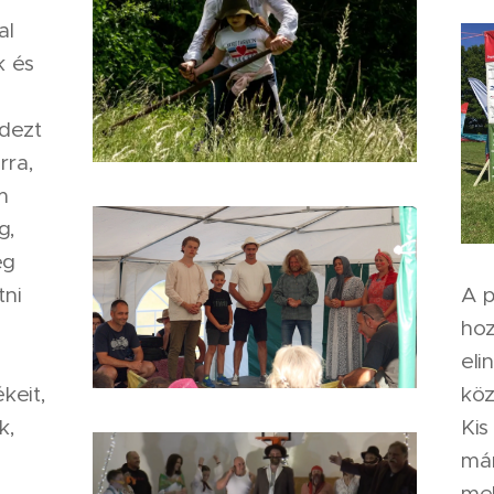
al
k és
dezt
rra,
m
g,
eg
A p
tni
hoz
eli
köz
keit,
Kis
k,
már
mel