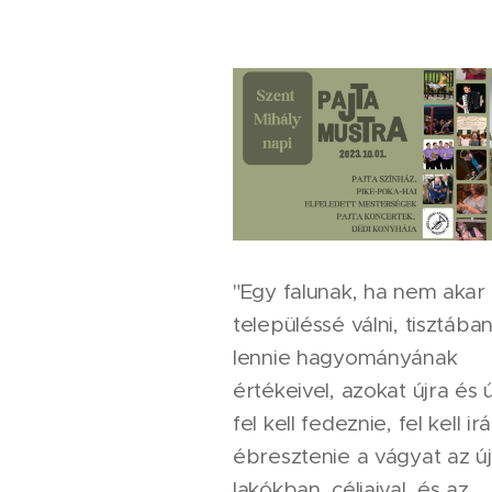
"Egy falunak, ha nem akar
településsé válni, tisztában
lennie hagyományának
értékeivel, azokat újra és ú
fel kell fedeznie, fel kell ir
ébresztenie a vágyat az új
lakókban, céljaival, és az