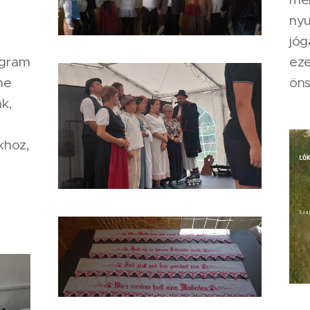
nyu
jóg
eze
ogram
öns
ne
k,
khoz,
"