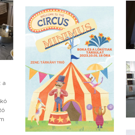
 a
akó
tó
em