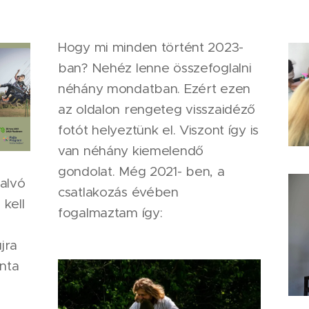
Hogy mi minden történt 2023-
ban? Nehéz lenne összefoglalni
néhány mondatban. Ezért ezen
az oldalon rengeteg visszaidéző
fotót helyeztünk el. Viszont így is
van néhány kiemelendő
gondolat. Még 2021- ben, a
 alvó
csatlakozás évében
 kell
fogalmaztam így:
jra
ánta