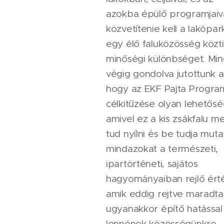
azokba épülő programjaiv
közvetítenie kell a lakópar
egy élő faluközösség közti
minőségi különbséget. Min
végig gondolva jutottunk a
hogy az EKF Pajta Progra
célkitűzése olyan lehetősé
amivel ez a kis zsákfalu m
tud nyílni és be tudja muta
mindazokat a természeti,
ipartörténeti, sajátos
hagyományaiban rejlő érté
amik eddig rejtve maradta
ugyanakkor építő hatással
lennének közösségünkre,