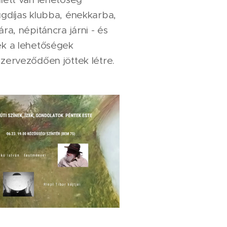
gdíjas klubba, énekkarba,
ára, népitáncra járni - és
k a lehetőségek
zerveződően jöttek létre.