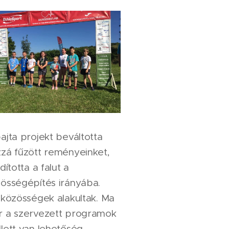
ajta projekt beváltotta
zá fűzött reményeinket,
ndította a falut a
össégépítés irányába.
 közösségek alakultak. Ma
 a szervezett programok
lett van lehetőség