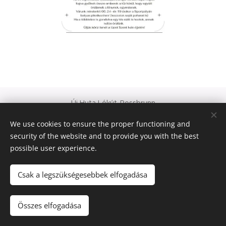
Új Huta Lókút-Rossbrunn
Veszprém-Balaton 2023
We use cookies to ensure the proper functioning and
Európa Kultúrális Fővárosa
security of the website and to provide you with the best
PAJTA PROJEKT
possible user experience.
Cookies
© 2021 Minden jog fenntartva
Csak a legszükségesebbek elfogadása
Languages
Összes elfogadása
Magyar
Deutsch
English