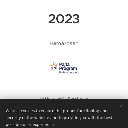
2023
Hamarosan
Új Huta Lókút-Rossbrunn
Veszprém-Balaton 2023
We use cookies to ensure the proper functioning and
Európa Kultúrális Fővárosa
security of the website and to provide you with the best
PAJTA PROJEKT
possible user experience.