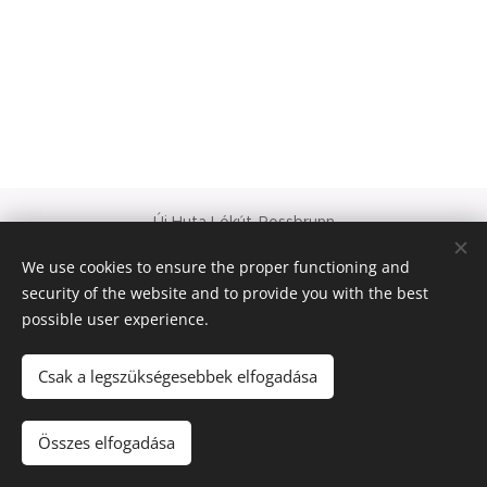
Új Huta Lókút-Rossbrunn
Veszprém-Balaton 2023
We use cookies to ensure the proper functioning and
Európa Kultúrális Fővárosa
security of the website and to provide you with the best
PAJTA PROJEKT
possible user experience.
Cookies
© 2021 Minden jog fenntartva
Csak a legszükségesebbek elfogadása
Languages
Összes elfogadása
Magyar
Deutsch
English