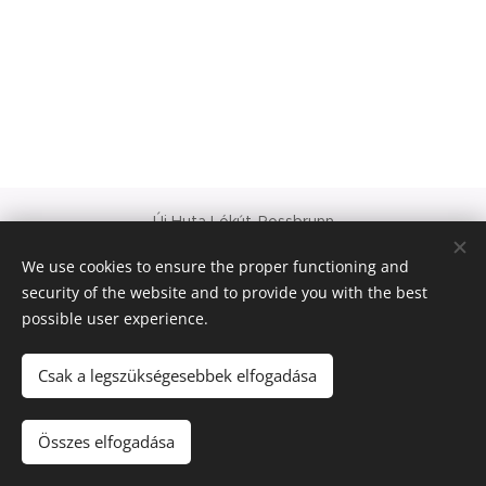
Új Huta Lókút-Rossbrunn
Veszprém-Balaton 2023
We use cookies to ensure the proper functioning and
Európa Kultúrális Fővárosa
security of the website and to provide you with the best
PAJTA PROJEKT
possible user experience.
Cookies
© 2021 Minden jog fenntartva
Csak a legszükségesebbek elfogadása
Languages
Összes elfogadása
Magyar
Deutsch
English