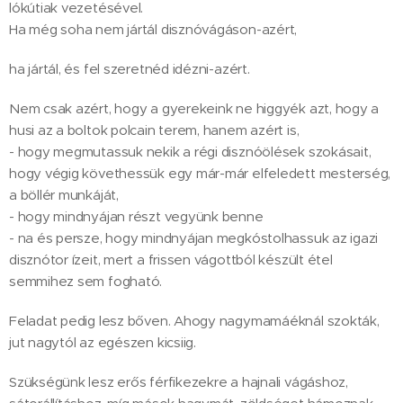
lókútiak vezetésével.
Ha még soha nem jártál disznóvágáson-azért,
ha jártál, és fel szeretnéd idézni-azért.
Nem csak azért, hogy a gyerekeink ne higgyék azt, hogy a
husi az a boltok polcain terem, hanem azért is,
- hogy megmutassuk nekik a régi disznóölések szokásait,
hogy végig követhessük egy már-már elfeledett mesterség,
a böllér munkáját,
- hogy mindnyájan részt vegyünk benne
- na és persze, hogy mindnyájan megkóstolhassuk az igazi
disznótor ízeit, mert a frissen vágottból készült étel
semmihez sem fogható.
Feladat pedig lesz bőven. Ahogy nagymamáéknál szokták,
jut nagytól az egészen kicsiig.
Szükségünk lesz erős férfikezekre a hajnali vágáshoz,