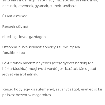
sátorállításhoz, míg mások hagymát, zöldséget hámoznak,
darálnak, kevernek, gyúrnak, sütnek, kínálnak...
És mit eszünk?
Reggeli: sült máj
Ebéd: orja leves gazdagon
Uzsonna: hurka, kolbász, töpörtyű sültkrumplival
forraltbor, tea
Lókútiaknak mindez ingyenes (ételjegyeket bedobjuk a
háztartásokba), meghívott vendégek, barátok támogatói
jegyet vásárolhatnak.
Kérjük, hogy egy kis süteményt, savanyúságot, esetleg jó kis
pálinkát hozzatok magatokkal!