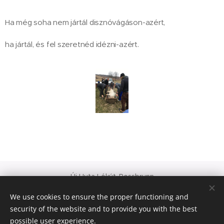
Ha még soha nem jártál disznóvágáson-azért,
ha jártál, és fel szeretnéd idézni-azért.
Új Huta Lókút-Rossbrunn
Veszprém-Balaton 2023
We use cookies to ensure the proper functioning and
Európa Kultúrális Fővárosa
security of the website and to provide you with the best
PAJTA PROJEKT
possible user experience.