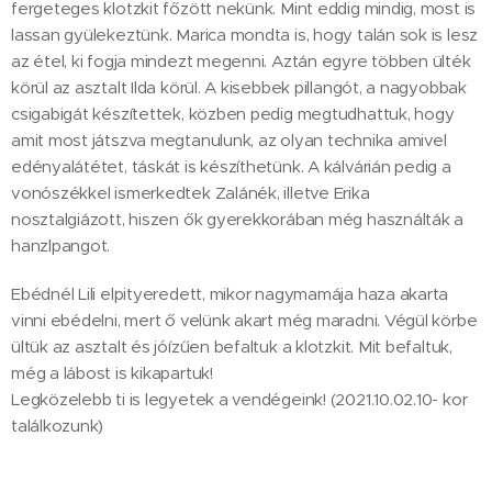
fergeteges klotzkit főzött nekünk. Mint eddig mindig, most is
lassan gyülekeztünk. Marica mondta is, hogy talán sok is lesz
az étel, ki fogja mindezt megenni. Aztán egyre többen ülték
körül az asztalt Ilda körül. A kisebbek pillangót, a nagyobbak
csigabigát készítettek, közben pedig megtudhattuk, hogy
amit most játszva megtanulunk, az olyan technika amivel
edényalátétet, táskát is készíthetünk. A kálvárián pedig a
vonószékkel ismerkedtek Zalánék, illetve Erika
nosztalgiázott, hiszen ők gyerekkorában még használták a
hanzlpangot.
Ebédnél Lili elpityeredett, mikor nagymamája haza akarta
vinni ebédelni, mert ő velünk akart még maradni. Végül körbe
ültük az asztalt és jóízűen befaltuk a klotzkit. Mit befaltuk,
még a lábost is kikapartuk!
Legközelebb ti is legyetek a vendégeink! (2021.10.02.10- kor
találkozunk)