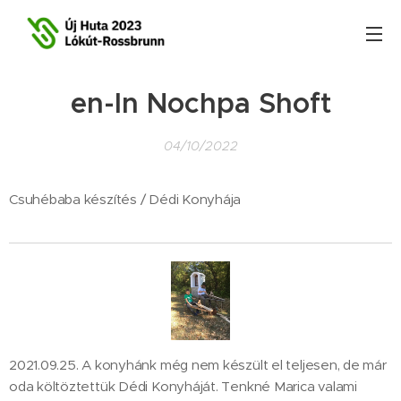
en-In Nochpa Shoft
04/10/2022
Csuhébaba készítés / Dédi Konyhája
2021.09.25. A konyhánk még nem készült el teljesen, de már
oda költöztettük Dédi Konyháját. Tenkné Marica valami